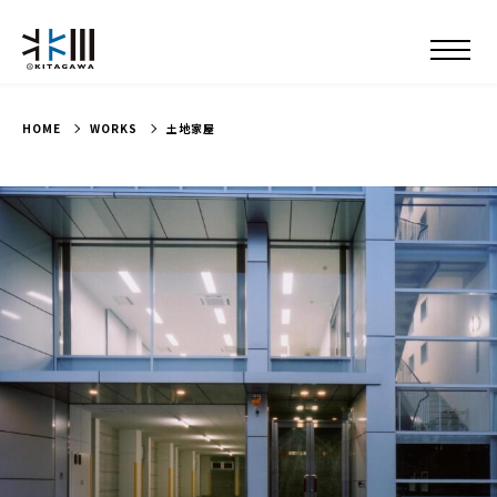
HOME
WORKS
土地家屋
ABOUT US
INFO
WORKS
SERVICES
HISTORY