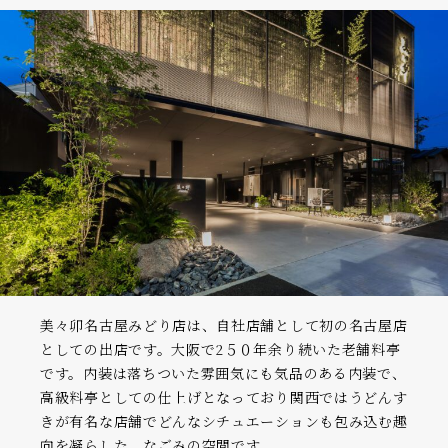
美々卯名古屋みどり店は、自社店舗として初の名古屋店
としての出店です。大阪で2５０年余り続いた老舗料亭
です。内装は落ちついた雰囲気にも気品のある内装で、
高級料亭としての仕上げとなっており関西ではうどんす
きが有名な店舗でどんなシチュエーションも包み込む趣
向を凝らした、なごみの空間です。